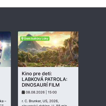
Dom kultúry Lúky
Kino pre deti:
LABKOVÁ PATROLA:
DINOSAURÍ FILM
08.08.2026 | 15:00
ka –
r. C. Brunker, US, 2026,
 CZ,
slovenský dabing, U, 88 min.