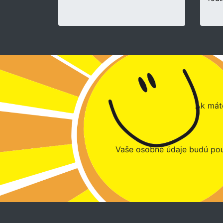
Ak máte
Vaše osobné údaje budú pou