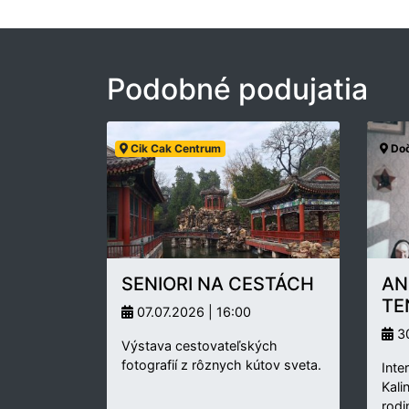
Podobné podujatia
Cik Cak Centrum
Doč
SENIORI NA CESTÁCH
AN
TE
07.07.2026 | 16:00
30
Výstava cestovateľských
fotografií z rôznych kútov sveta.
Inte
Kali
rodi