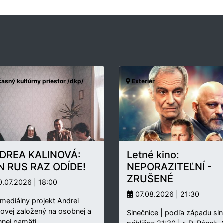
asný kultúrny priestor /dkp/
Exteriér
DREA KALINOVÁ:
Letné kino:
N RUS RAZ ODÍDE!
NEPORAZITEĽNÍ -
ZRUŠENÉ
.07.2026 | 18:00
07.08.2026 | 21:30
rmediálny projekt Andrei
novej založený na osobnej a
Slnečnice | podľa západu sln
nnej pamäti…
približne 21:30 | r. D. Pánek,