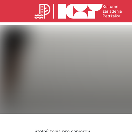
Kultúrne
zariadenia
Petržalky
Stolný tenis pre seniorov.