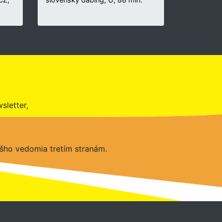
sletter,
šho vedomia tretím stranám.