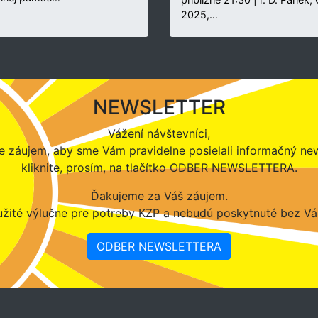
2025,…
NEWSLETTER
Vážení návštevníci,
 záujem, aby sme Vám pravidelne posielali informačný new
kliknite, prosím, na tlačítko ODBER NEWSLETTERA.
Ďakujeme za Váš záujem.
žité výlučne pre potreby KZP a nebudú poskytnuté bez Vá
ODBER NEWSLETTERA