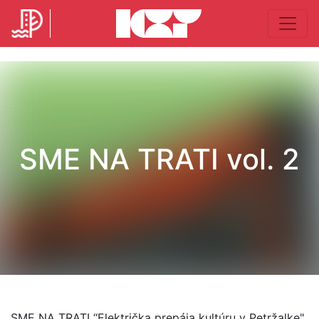
SME NA TRATI vol. 2
SME NA TRATI “Električka prepája kultúru v Petržalke".