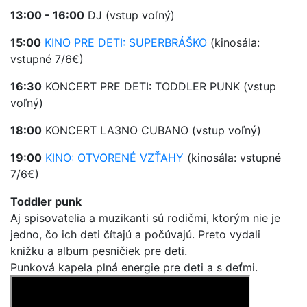
13:00 - 16:00
DJ (vstup voľný)
15:00
KINO PRE DETI: SUPERBRÁŠKO
(kinosála:
vstupné 7/6€)
16:30
KONCERT PRE DETI: TODDLER PUNK (vstup
voľný)
18:00
KONCERT LA3NO CUBANO (vstup voľný)
19:00
KINO: OTVORENÉ VZŤAHY
(kinosála: vstupné
7/6€)
Toddler punk
Aj spisovatelia a muzikanti sú rodičmi, ktorým nie je
jedno, čo ich deti čítajú a počúvajú. Preto vydali
knižku a album pesničiek pre deti.
Punková kapela plná energie pre deti a s deťmi.