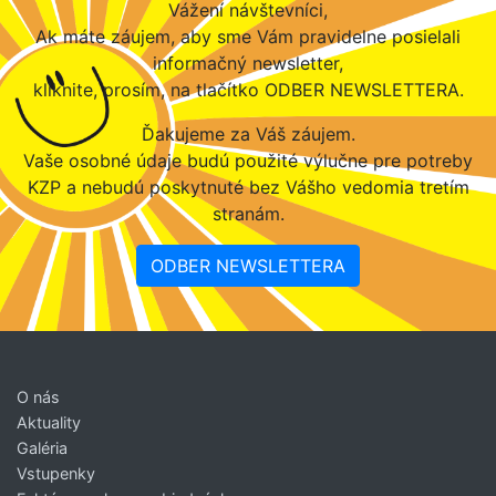
Vážení návštevníci,
Ak máte záujem, aby sme Vám pravidelne posielali
informačný newsletter,
kliknite, prosím, na tlačítko ODBER NEWSLETTERA.
Ďakujeme za Váš záujem.
Vaše osobné údaje budú použité výlučne pre potreby
KZP a nebudú poskytnuté bez Vášho vedomia tretím
stranám.
ODBER NEWSLETTERA
O nás
Aktuality
Galéria
Vstupenky