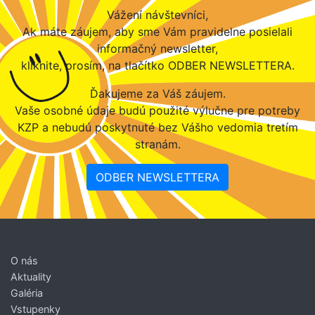
Vážení návštevníci,
Ak máte záujem, aby sme Vám pravidelne posielali
informačný newsletter,
kliknite, prosím, na tlačítko ODBER NEWSLETTERA.
Ďakujeme za Váš záujem.
Vaše osobné údaje budú použité výlučne pre potreby
KZP a nebudú poskytnuté bez Vášho vedomia tretím
stranám.
ODBER NEWSLETTERA
O nás
Aktuality
Galéria
Vstupenky