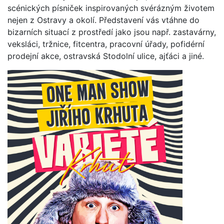
scénických písniček inspirovaných svérázným životem
nejen z Ostravy a okolí. Představení vás vtáhne do
bizarních situací z prostředí jako jsou např. zastavárny,
veksláci, tržnice, fitcentra, pracovní úřady, pofidérní
prodejní akce, ostravská Stodolní ulice, ajťáci a jiné.