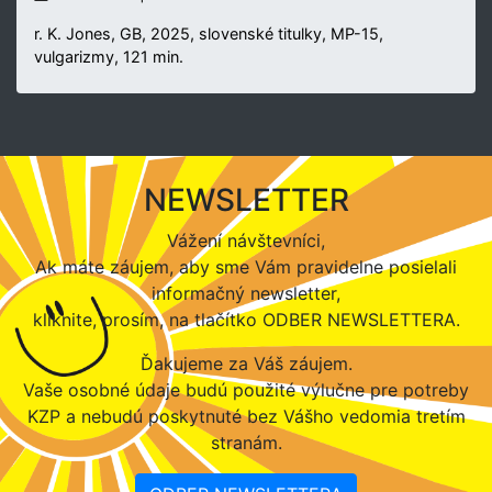
r. K. Jones, GB, 2025, slovenské titulky, MP-15,
vulgarizmy, 121 min.
NEWSLETTER
Vážení návštevníci,
Ak máte záujem, aby sme Vám pravidelne posielali
informačný newsletter,
kliknite, prosím, na tlačítko ODBER NEWSLETTERA.
Ďakujeme za Váš záujem.
Vaše osobné údaje budú použité výlučne pre potreby
KZP a nebudú poskytnuté bez Vášho vedomia tretím
stranám.