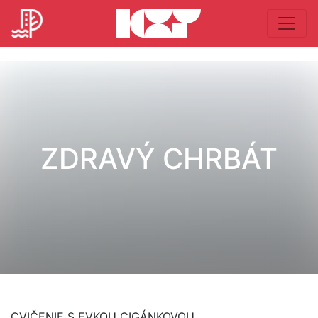
ZDRAVÝ CHRBÁT
CVIČENIE S EVKOU CIGÁNKOVOU