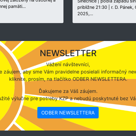
Slnečnice | podľa západu sln
nnej pamäti…
približne 21:30 | r. D. Pánek,
2025,…
NEWSLETTER
Vážení návštevníci,
 záujem, aby sme Vám pravidelne posielali informačný new
kliknite, prosím, na tlačítko ODBER NEWSLETTERA.
Ďakujeme za Váš záujem.
žité výlučne pre potreby KZP a nebudú poskytnuté bez Vá
ODBER NEWSLETTERA