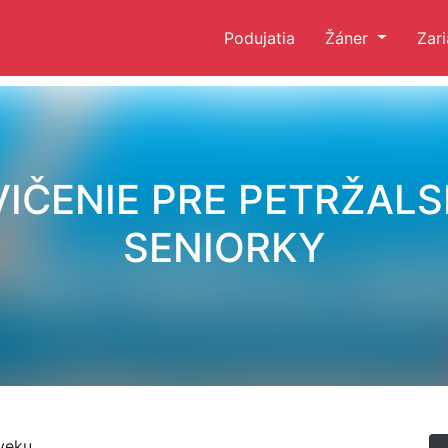
Podujatia
Žáner
Zar
VIČENIE PRE PETRŽALS
SENIORKY
veku.