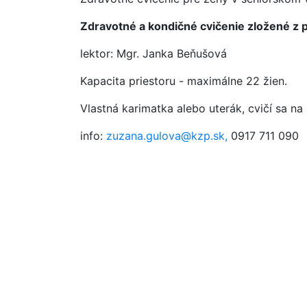
Zdravotné a kondičné cvičenie zložené z pr
lektor: Mgr. Janka Beňušová
Kapacita priestoru - maximálne 22 žien.
Vlastná karimatka alebo uterák, cvičí sa na
info:
zuzana.gulova@kzp.sk,
0917 711 090