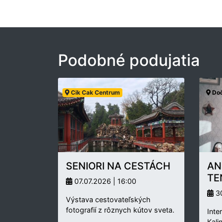
Podobné podujatia
Cik Cak Centrum
Doč
SENIORI NA CESTÁCH
AN
TE
07.07.2026 | 16:00
30
Výstava cestovateľských
fotografií z rôznych kútov sveta.
Inte
Kali