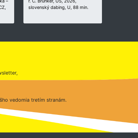
ka –
r. C. Brunker, US, 2026,
 CZ,
slovenský dabing, U, 88 min.
sletter,
šho vedomia tretím stranám.