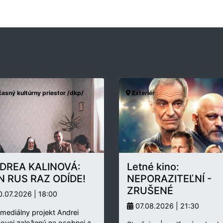
asný kultúrny priestor /dkp/
Exteriér
DREA KALINOVÁ:
Letné kino:
N RUS RAZ ODÍDE!
NEPORAZITEĽNÍ -
ZRUŠENÉ
.07.2026 | 18:00
07.08.2026 | 21:30
rmediálny projekt Andrei
novej založený na osobnej a