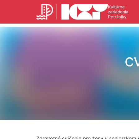
Kultúrne
zariadenia
Petržalky
C
Zdravotné cvičenie pre ženy v seniorskom 