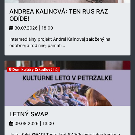
ANDREA KALINOVÁ: TEN RUS RAZ
ODÍDE!
30.07.2026 | 18:00
Intermediálny projekt Andrei Kalinovej založený na
osobnej a rodinnej pamäti…
Dom kultúry Zrkadlový háj
LETNÝ SWAP
09.08.2026 | 13:00
Je tu ďalší SWAP! Tento krát SWAPujeme letné kúsky a