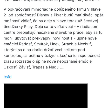
V pokračovaní mimoriadne obľúbeného filmu V hlave
2 od spoločností Disney a Pixar budú mať diváci opäť
možnosť vidieť, čo sa deje v hlave teraz už čerstvej
tínedžerky Riley. Dejú sa tu veľké veci - v riadiacom
centre prebiehajú nečakané stavebné práce, aby sa tu
mohli ubytovať prekvapiví noví hostia - úplne nové
emócie! Radosť, Smútok, Hnev, Strach a Nechuť,
ktorým sa dlho darilo držať veci celkom pod
kontrolou, sa ocitnú v úzkych, keď sa ich spoločnosť
zrazu rozrastie o úplne nové nepoznané emócie
Úzkosť, Závisť, Trapas a Nudu ....
csfd