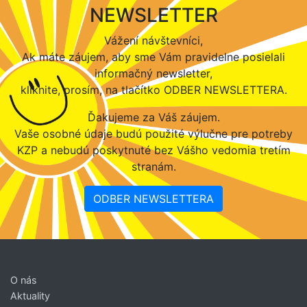
NEWSLETTER
Vážení návštevníci,
Ak máte záujem, aby sme Vám pravidelne posielali
informačný newsletter,
kliknite, prosím, na tlačítko ODBER NEWSLETTERA.
Ďakujeme za Váš záujem.
Vaše osobné údaje budú použité výlučne pre potreby
KZP a nebudú poskytnuté bez Vášho vedomia tretím
stranám.
ODBER NEWSLETTERA
O nás
Aktuality