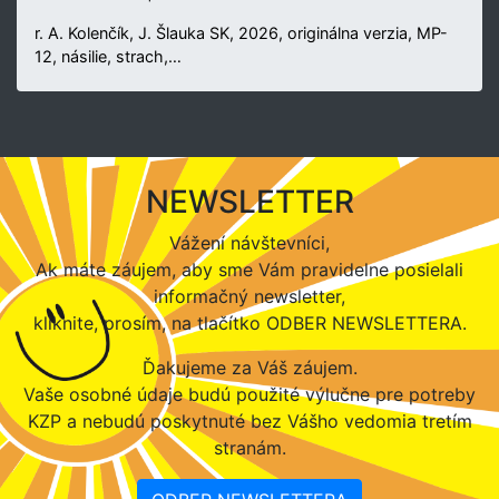
r. A. Kolenčík, J. Šlauka SK, 2026, originálna verzia, MP-
12, násilie, strach,…
NEWSLETTER
Vážení návštevníci,
Ak máte záujem, aby sme Vám pravidelne posielali
informačný newsletter,
kliknite, prosím, na tlačítko ODBER NEWSLETTERA.
Ďakujeme za Váš záujem.
Vaše osobné údaje budú použité výlučne pre potreby
KZP a nebudú poskytnuté bez Vášho vedomia tretím
stranám.