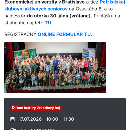
Ekonomickej univerzity v Bratislave
a tiež
Petržalskej
klubovni aktívnych seniorov
na Osuského 8, a to
najneskôr
do utorka 30. júna (vrátane).
Prihlášku na
stiahnutie nájdete
TU
.
REGISTRAČNÝ
ONLINE FORMULÁR TU
.
Dom kultúry Zrkadlový háj
17.07.2026 | 10:00 - 11:30