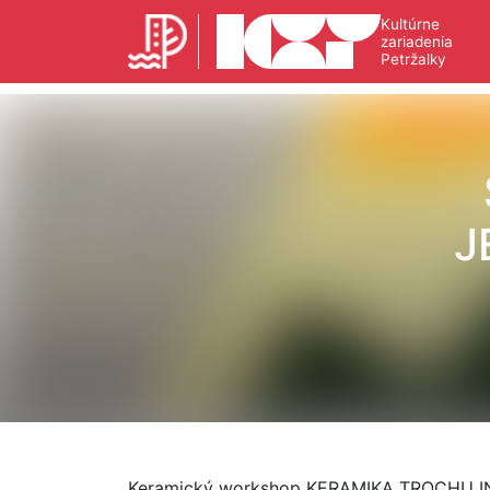
Kultúrne
zariadenia
Petržalky
J
Keramický workshop KERAMIKA TROCHU INAK