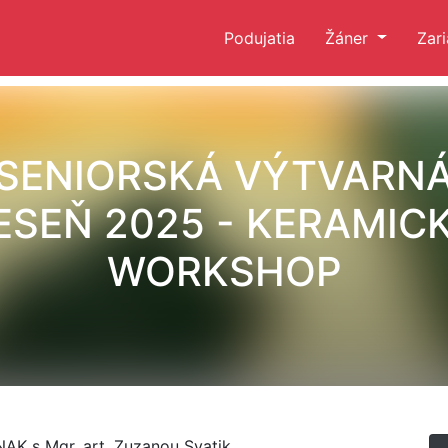
Podujatia
Žáner
Zar
SENIORSKÁ VÝTVARN
ESEŇ 2025 - KERAMIC
WORKSHOP
 s Mgr. art. Zuzanou Svatik.