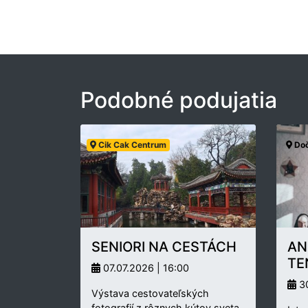
Podobné podujatia
Cik Cak Centrum
Doč
SENIORI NA CESTÁCH
AN
TE
07.07.2026 | 16:00
30
Výstava cestovateľských
fotografií z rôznych kútov sveta.