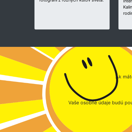
Inte
Kali
rodi
Ak máte
Vaše osobné údaje budú pou