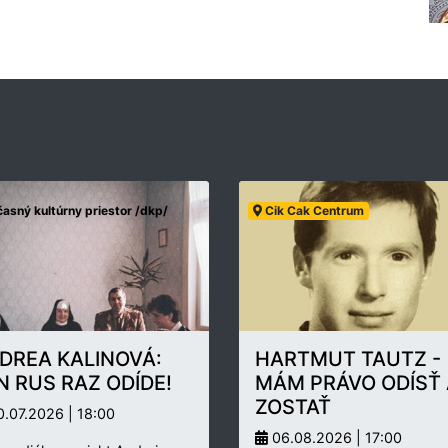
asný kultúrny priestor /dkp/
Cik Cak Centrum
DREA KALINOVÁ:
HARTMUT TAUTZ -
N RUS RAZ ODÍDE!
MÁM PRÁVO ODÍSŤ 
ZOSTAŤ
.07.2026 | 18:00
06.08.2026 | 17:00