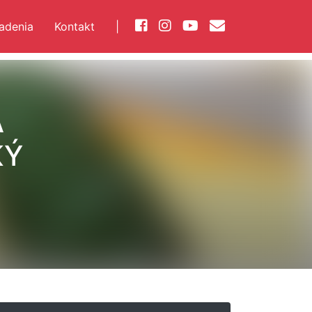
iadenia
Kontakt
|
Á
KÝ