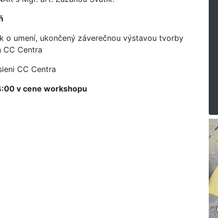
eň
k o umení, ukončený záverečnou výstavou tvorby
ch CC Centra
 sieni CC Centra
 14:00 v cene workshopu