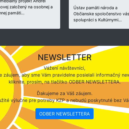
rmediálny projekt Andrei
novej založený na osobnej a
Ústav pamäti národa a
nnej pamäti…
Občianske spoločenstvo vás
spolupráci s Kultúrnymi…
NEWSLETTER
Vážení návštevníci,
 záujem, aby sme Vám pravidelne posielali informačný new
kliknite, prosím, na tlačítko ODBER NEWSLETTERA.
Ďakujeme za Váš záujem.
žité výlučne pre potreby KZP a nebudú poskytnuté bez Vá
ODBER NEWSLETTERA