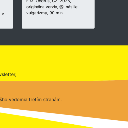
r. M. Ondruš, CZ, 2026,
originálna verzia, ⑮, násilie,
vulgarizmy, 90 min.
 v
sletter,
šho vedomia tretím stranám.