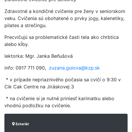
Zdravotné a kondičné cvičenie pre ženy v seniorskom
veku. Cvičenia sú obohatené o prvky jogy, kalenetiky,
pilates a strečingu.
Precvičujú sa problematické časti tela ako chrbtica
alebo kĺby.
lektorka: Mgr. Janka Beňušová
info: 0917 711 090,
zuzana.gulova@kzp.sk
* v prípade nepriaznivého počasia sa cvičí o 9:30 v
Cik Cak Centre na Jiráskovej 3
* na cvičenie si je nutné priniesť karimatku alebo
vhodnú podložku na cvičenie.
Exteriér