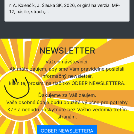
r. A. Kolenčík, J. Šlauka SK, 2026, originálna verzia, MP-
12, násilie, strach,…
NEWSLETTER
Vážení návštevníci,
Ak máte záujem, aby sme Vám pravidelne posielali
informačný newsletter,
kliknite, prosím, na tlačítko ODBER NEWSLETTERA.
Ďakujeme za Váš záujem.
Vaše osobné údaje budú použité výlučne pre potreby
KZP a nebudú poskytnuté bez Vášho vedomia tretím
stranám.
ODBER NEWSLETTERA